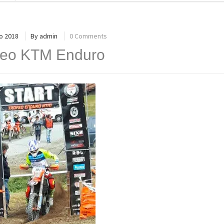
o 2018
By
admin
0 Comments
feo KTM Enduro