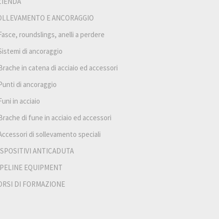
ZIENDA
OLLEVAMENTO E ANCORAGGIO
Fasce, roundslings, anelli a perdere
Sistemi di ancoraggio
Brache in catena di acciaio ed accessori
Punti di ancoraggio
Funi in acciaio
Brache di fune in acciaio ed accessori
Accessori di sollevamento speciali
ISPOSITIVI ANTICADUTA
IPELINE EQUIPMENT
ORSI DI FORMAZIONE