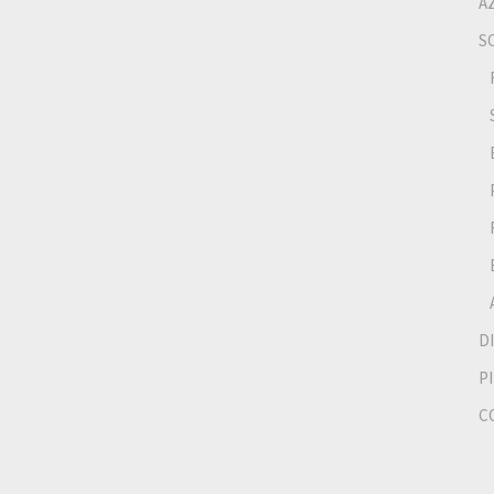
A
S
D
P
C