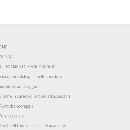
OME
ZIENDA
OLLEVAMENTO E ANCORAGGIO
Fasce, roundslings, anelli a perdere
Sistemi di ancoraggio
Brache in catena di acciaio ed accessori
Punti di ancoraggio
Funi in acciaio
Brache di fune in acciaio ed accessori