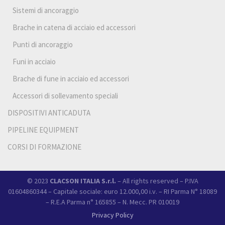
Sistemi di ancoraggio
Brache in catena di acciaio ed accessori
Punti di ancoraggio
Funi in acciaio
Brache di fune in acciaio ed accessori
Accessori di sollevamento speciali
DISPOSITIVI ANTICADUTA
PIPELINE EQUIPMENT
CORSI DI FORMAZIONE
© 2023
CLACSON ITALIA S.r.l.
– All rights reserved – P.IVA
01604860344 – Capitale sociale: euro 12.000,00 i.v. – RI Parma N° 18089
– R.E.A Parma n° 165855 – N. Mecc. PR 010019
Privacy Policy