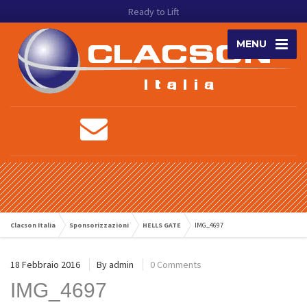
Ready to Lift
MENU
Clacson Italia
Sponsorizzazioni
HELLS GATE
IMG_4697
18 Febbraio 2016
By
admin
0 Comments
IMG_4697