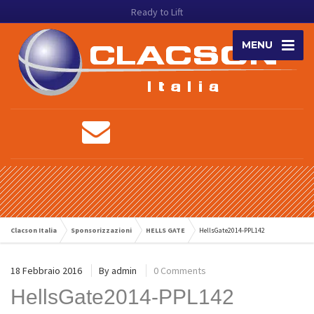
Ready to Lift
MENU
Clacson Italia
Sponsorizzazioni
HELLS GATE
HellsGate2014-PPL142
18 Febbraio 2016
By
admin
0 Comments
HellsGate2014-PPL142