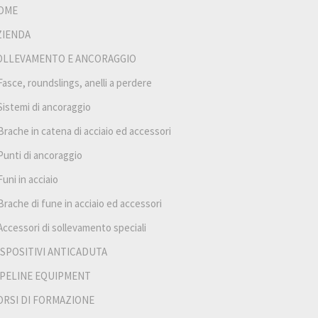
OME
ZIENDA
OLLEVAMENTO E ANCORAGGIO
Fasce, roundslings, anelli a perdere
Sistemi di ancoraggio
Brache in catena di acciaio ed accessori
Punti di ancoraggio
Funi in acciaio
Brache di fune in acciaio ed accessori
Accessori di sollevamento speciali
ISPOSITIVI ANTICADUTA
IPELINE EQUIPMENT
ORSI DI FORMAZIONE