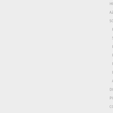
H
A
S
D
P
C