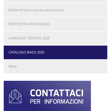
Brache di fune in acciaio ed accessori
DISPOSITIVI ANTICADUTA
CATALOGO TRIPODS 2018
CATALOGO BAGS 2019
Rhino