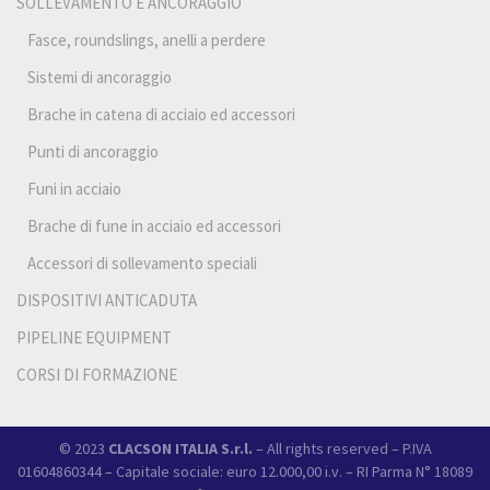
SOLLEVAMENTO E ANCORAGGIO
Fasce, roundslings, anelli a perdere
Sistemi di ancoraggio
Brache in catena di acciaio ed accessori
Punti di ancoraggio
Funi in acciaio
Brache di fune in acciaio ed accessori
Accessori di sollevamento speciali
DISPOSITIVI ANTICADUTA
PIPELINE EQUIPMENT
CORSI DI FORMAZIONE
© 2023
CLACSON ITALIA S.r.l.
– All rights reserved – P.IVA
01604860344 – Capitale sociale: euro 12.000,00 i.v. – RI Parma N° 18089