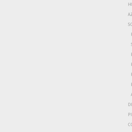
H
A
S
D
P
C