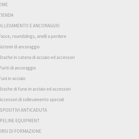
OME
ZIENDA
OLLEVAMENTO E ANCORAGGIO
Fasce, roundslings, anelli a perdere
Sistemi di ancoraggio
Brache in catena di acciaio ed accessori
Punti di ancoraggio
Funi in acciaio
Brache di fune in acciaio ed accessori
Accessori di sollevamento speciali
ISPOSITIVI ANTICADUTA
IPELINE EQUIPMENT
ORSI DI FORMAZIONE