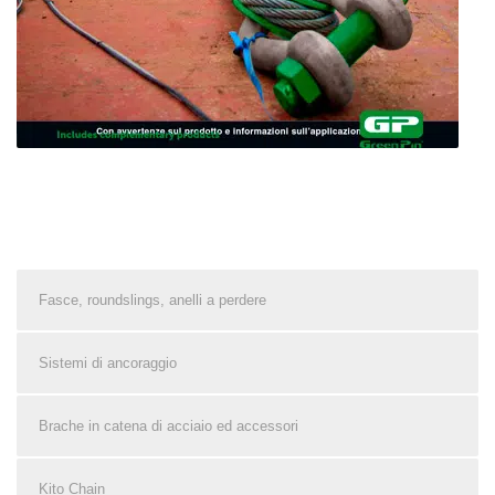
Fasce, roundslings, anelli a perdere
Sistemi di ancoraggio
Brache in catena di acciaio ed accessori
Kito Chain