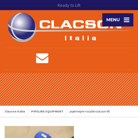
Ready to Lift
MENU
Clacson Italia
PIPELINE EQUIPMENT
pipelinepre-riscaldo-clacson-06