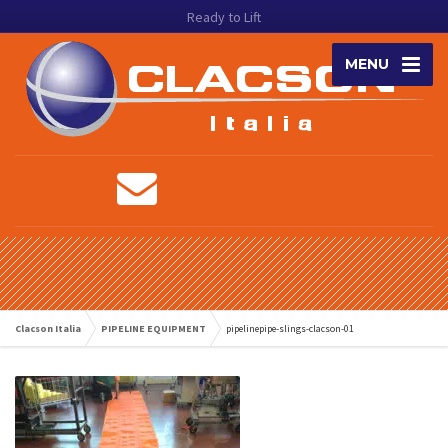
Ready to Lift
MENU
Clacson Italia
PIPELINE EQUIPMENT
pipelinepipe-slings-clacson-01