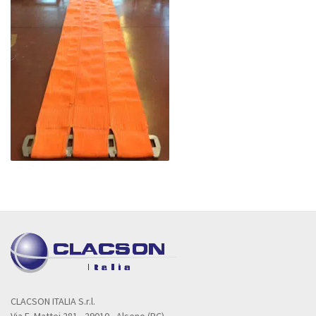
CLACSON ITALIA S.r.l.
Via E. Mattei 281 - 29010 - Alseno (PC)