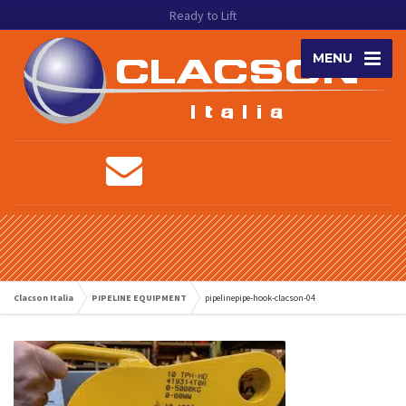
Ready to Lift
MENU
Clacson Italia
PIPELINE EQUIPMENT
pipelinepipe-hook-clacson-04