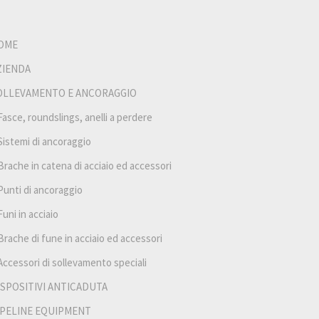
OME
ZIENDA
OLLEVAMENTO E ANCORAGGIO
Fasce, roundslings, anelli a perdere
Sistemi di ancoraggio
Brache in catena di acciaio ed accessori
Punti di ancoraggio
Funi in acciaio
Brache di fune in acciaio ed accessori
Accessori di sollevamento speciali
ISPOSITIVI ANTICADUTA
IPELINE EQUIPMENT