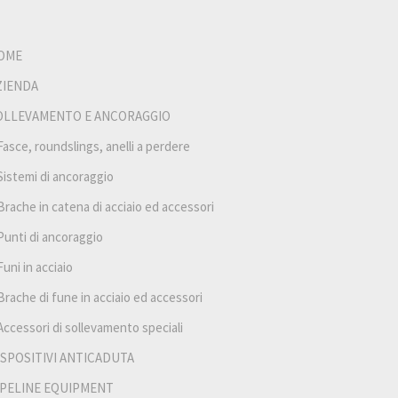
OME
ZIENDA
OLLEVAMENTO E ANCORAGGIO
Fasce, roundslings, anelli a perdere
Sistemi di ancoraggio
Brache in catena di acciaio ed accessori
Punti di ancoraggio
Funi in acciaio
Brache di fune in acciaio ed accessori
Accessori di sollevamento speciali
ISPOSITIVI ANTICADUTA
IPELINE EQUIPMENT