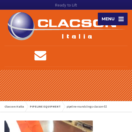
Ready to Lift
MENU
Clacson Italia
PIPELINE EQUIPMENT
pipeline-roundslings-clacson-02