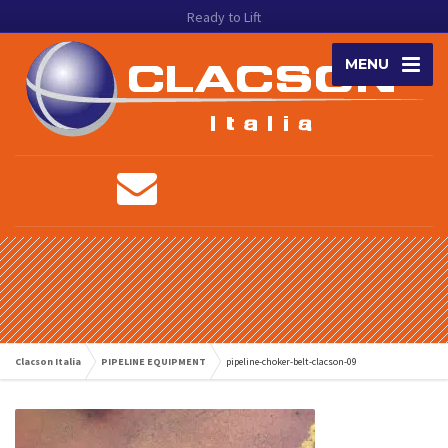
Ready to Lift
MENU
Clacson Italia
PIPELINE EQUIPMENT
pipeline-choker-belt-clacson-09