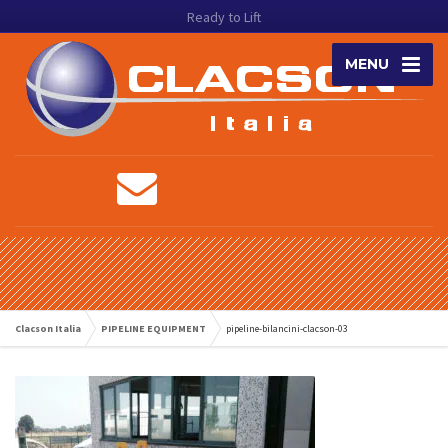
Ready to Lift
MENU
Clacson Italia
PIPELINE EQUIPMENT
pipeline-bilancini-clacson-03