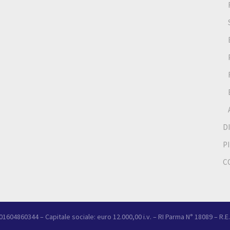
D
P
C
A 01604860344 – Capitale sociale: euro 12.000,00 i.v. – RI Parma N° 18089 – R