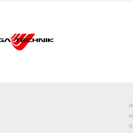
H
A
S