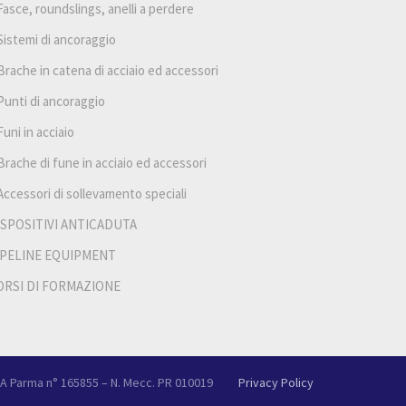
Fasce, roundslings, anelli a perdere
Sistemi di ancoraggio
Brache in catena di acciaio ed accessori
Punti di ancoraggio
Funi in acciaio
Brache di fune in acciaio ed accessori
Accessori di sollevamento speciali
ISPOSITIVI ANTICADUTA
IPELINE EQUIPMENT
ORSI DI FORMAZIONE
.E.A Parma n° 165855 – N. Mecc. PR 010019
Privacy Policy