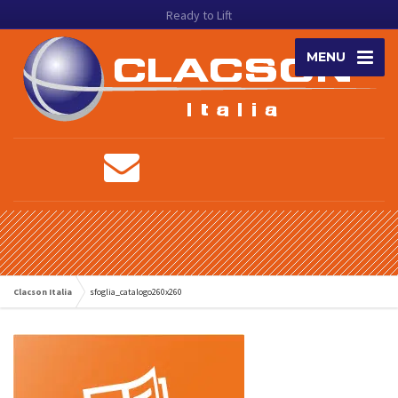
Ready to Lift
MENU
Clacson Italia
sfoglia_catalogo260x260