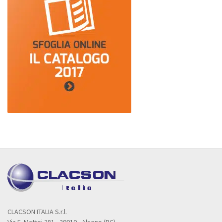
CLACSON ITALIA S.r.l.
Via E. Mattei 281 - 29010 - Alseno (PC)