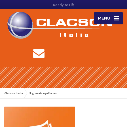
Ready to Lift
MENU
Clacson Italia
Sfoglia catalogo Clacson