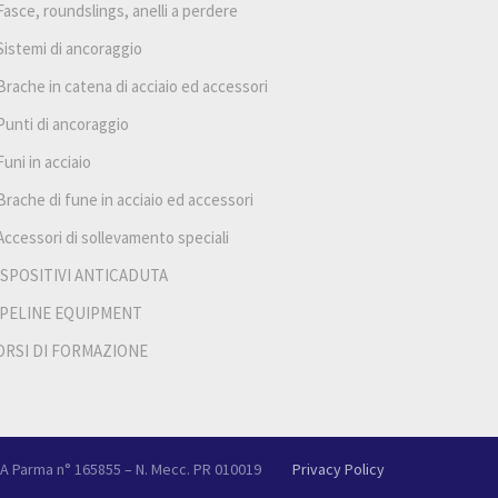
Fasce, roundslings, anelli a perdere
Sistemi di ancoraggio
Brache in catena di acciaio ed accessori
Punti di ancoraggio
Funi in acciaio
Brache di fune in acciaio ed accessori
Accessori di sollevamento speciali
ISPOSITIVI ANTICADUTA
IPELINE EQUIPMENT
ORSI DI FORMAZIONE
.E.A Parma n° 165855 – N. Mecc. PR 010019
Privacy Policy