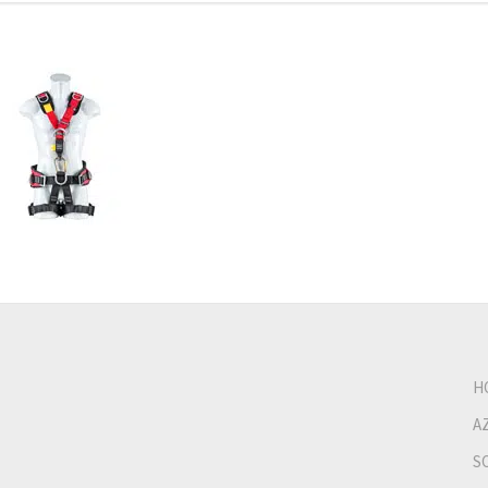
H
A
S