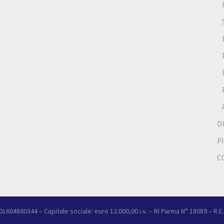
D
P
C
A 01604860344 – Capitale sociale: euro 12.000,00 i.v. – RI Parma N° 18089 – R