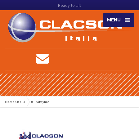
Ready to Lift
MENU
Clacson Italia
08_safetyline