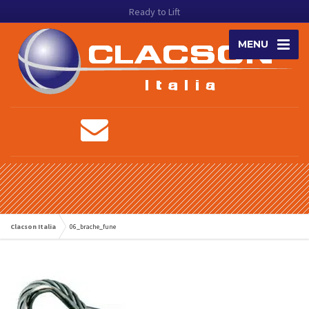
Ready to Lift
MENU
Clacson Italia
06_brache_fune