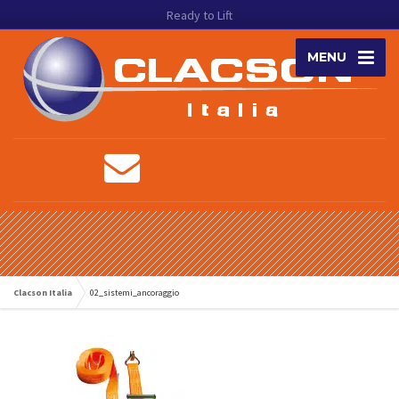
Ready to Lift
MENU
Clacson Italia
02_sistemi_ancoraggio