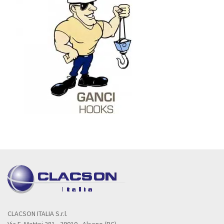
CLACSON ITALIA S.r.l.
Via E. Mattei 281 - 29010 - Alseno (PC)