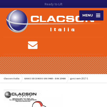
Ready to Lift
MENU
Clacson Italia
GANCI SECONDO UNI 9465 – DIN 15400
ganci-oem-2017-1