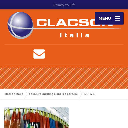
Ready to Lift
MENU
Clacson Italia
Fasce, roundslings, anelli a perdere
IMG_0219