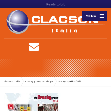
Ready to Lift
MENU
Clacson Italia
Crosby group catalogo
crosby-copertina-2014