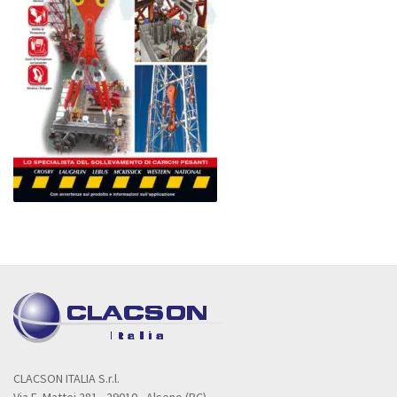
CLACSON ITALIA S.r.l.
Via E. Mattei 281 - 29010 - Alseno (PC)