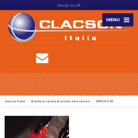
Ready to Lift
MENU
Clacson Italia
Brache in catena di acciaio ed accessori
BRACHE-G-80